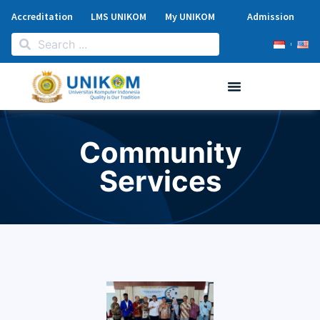
Accreditation
LMS UNIKOM
My UNIKOM
Admission
Community
Services